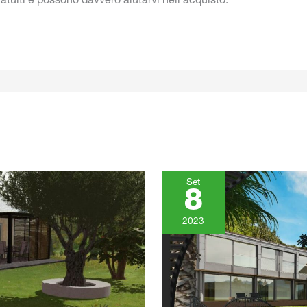
ratuiti e possono davvero aiutarvi nell'acquisto.
Set
8
2023