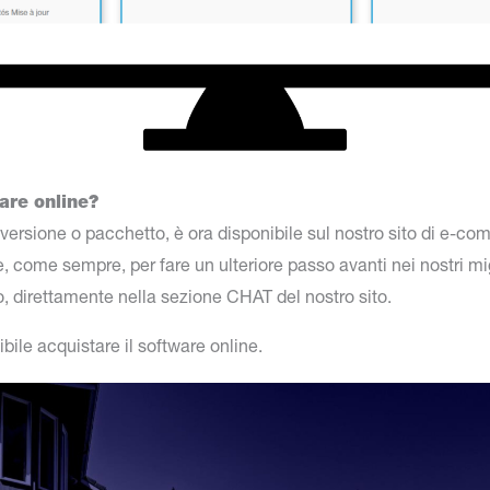
are online?
 versione o pacchetto, è ora disponibile sul nostro sito di e-c
, come sempre, per fare un ulteriore passo avanti nei nostri migl
o, direttamente nella sezione CHAT del nostro sito.
bile acquistare il software online.