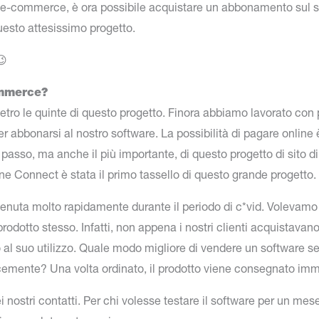
di e-commerce, è ora possibile acquistare un abbonamento sul s
uesto attesissimo progetto.
😉
ommerce?
ietro le quinte di questo progetto. Finora abbiamo lavorato con p
 abbonarsi al nostro software. La possibilità di pagare online 
o passo, ma anche il più importante, di questo progetto di sito
yline Connect è stata il primo tassello di questo grande progetto.
venuta molto rapidamente durante il periodo di c*vid. Volevamo
l prodotto stesso. Infatti, non appena i nostri clienti acquistav
l suo utilizzo. Quale modo migliore di vendere un software se 
cemente? Una volta ordinato, il prodotto viene consegnato im
 nostri contatti. Per chi volesse testare il software per un mese