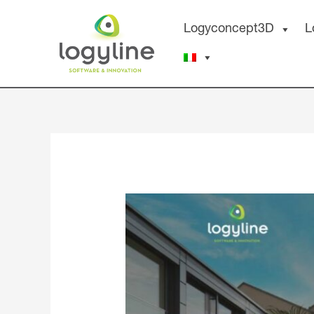
Aller
Logyconcept3D
L
au
contenu