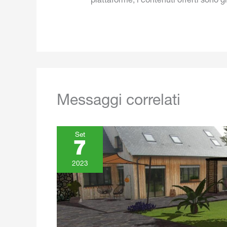
piattaforme, i contenuti offerti sono g
Messaggi correlati
Set
7
2023