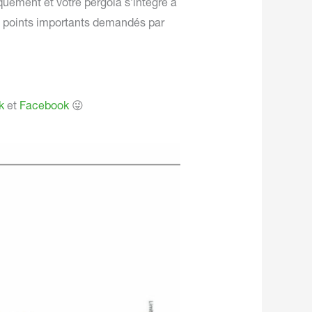
quement et votre pergola s’intègre à
tres points importants demandés par
k
et
Facebook
😜