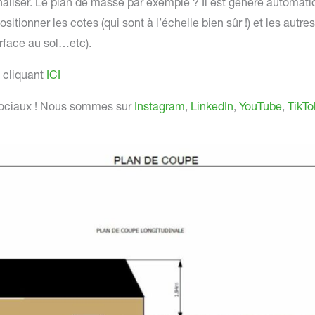
naliser. Le plan de masse par exemple ? Il est généré automati
 positionner les cotes (qui sont à l’échelle bien sûr !) et les au
urface au sol…etc).
 cliquant
ICI
 sociaux ! Nous sommes sur
Instagram
,
LinkedIn
,
YouTube
,
TikTo