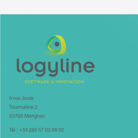
6 rue Joule
Tourmaline 2
33700 Mérignac
Tél : +33 (0)5 57 02 09 32