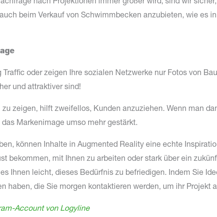
 Nachfrage nach Projektionen immer größer wird, sind wir sich
 auch beim Verkauf von Schwimmbecken anzubieten, wie es in 
mage
Traffic oder zeigen Ihre sozialen Netzwerke nur Fotos von Baus
er und attraktiver sind!
dern zu zeigen, hilft zweifellos, Kunden anzuziehen. Wenn man 
rd das Markenimage umso mehr gestärkt.
en, können Inhalte in Augmented Reality eine echte Inspiration
ust bekommen, mit Ihnen zu arbeiten oder stark über ein zukü
Ihnen leicht, dieses Bedürfnis zu befriedigen. Indem Sie Idee
n haben, die Sie morgen kontaktieren werden, um ihr Projekt an 
ram-Account von Logyline