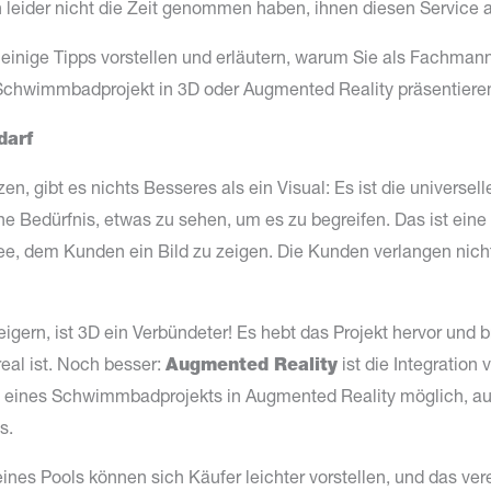
h leider nicht die Zeit genommen haben, ihnen diesen Service 
 einige Tipps vorstellen und erläutern, warum Sie als Fachman
hwimmbadprojekt in 3D oder Augmented Reality präsentieren 
darf
n, gibt es nichts Besseres als ein Visual: Es ist die universell
che Bedürfnis, etwas zu sehen, um es zu begreifen. Das ist ein
Idee, dem Kunden ein Bild zu zeigen. Die Kunden verlangen nic
gern, ist 3D ein Verbündeter! Es hebt das Projekt hervor und b
real ist. Noch besser:
Augmented Reality
ist die Integration
ung eines Schwimmbadprojekts in Augmented Reality möglich, 
s.
nes Pools können sich Käufer leichter vorstellen, und das ver