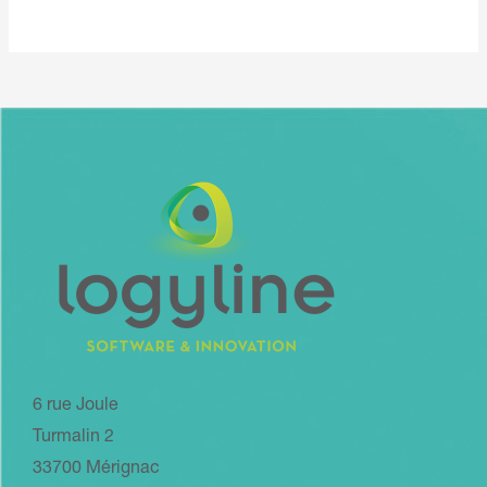
6 rue Joule
Turmalin 2
33700 Mérignac