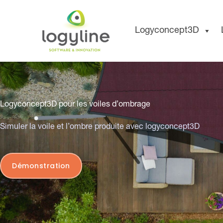
Aller
au
Logyconcept3D
contenu
Logyconcept3D pour les voiles d’ombrage
Simuler la voile et l’ombre produite avec logyconcept3D
Démonstration