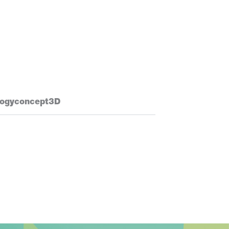
à logyconcept3D