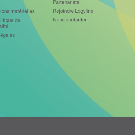
Partenariats
Rejoindre Logyline
ions matérielles
Nous contacter
litique de
alité
légales