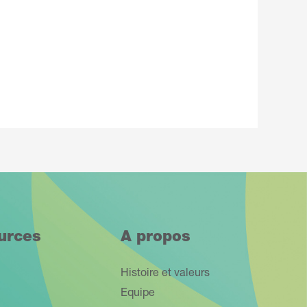
urces
A propos
Histoire et valeurs
Equipe