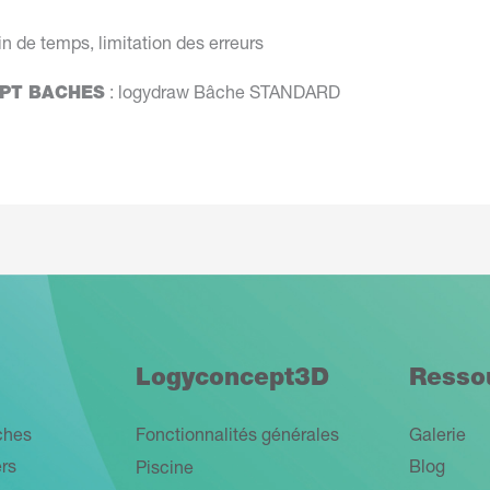
in de temps, limitation des erreurs
CEPT BACHES
: logydraw Bâche STANDARD
Logyconcept3D
Resso
ches
Fonctionnalités générales
Galerie
ers
Blog
Piscine