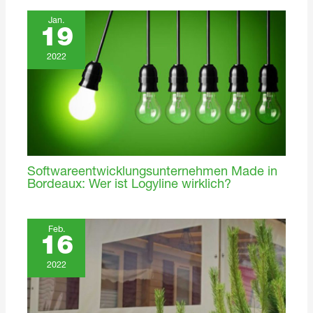
Jan.
19
2022
Softwareentwicklungsunternehmen Made in
Bordeaux: Wer ist Logyline wirklich?
Feb.
16
2022